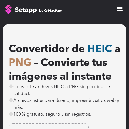
How Setapp works
Free tools
All apps
Convertidor de 
HEIC
 a 
Pricing
PNG
 – Convierte tus 
Blog
imágenes al instante
GPTs for Mac
Sign In
Convierte archivos HEIC a PNG sin pérdida de 
calidad.
Archivos listos para diseño, impresión, sitios web y 
Try Free
más.
100 % gratuito, seguro y sin registros.