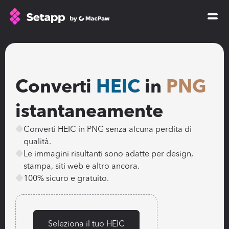
How Setapp works
Free tools
All apps
Converti 
HEIC
 in 
PNG
Pricing
istantaneamente
Blog
Converti HEIC in PNG senza alcuna perdita di 
GPTs for Mac
qualità.
Sign In
Le immagini risultanti sono adatte per design, 
stampa, siti web e altro ancora.
100% sicuro e gratuito.
Try Free
Seleziona il tuo HEIC