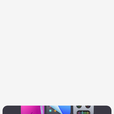
oficial o distribuidor autorizado). Para 
daños accidentales, necesitarás 
AppleCare+ o AppleCare One.
Comprobar garantia Apple
Comprobar garantia Mac