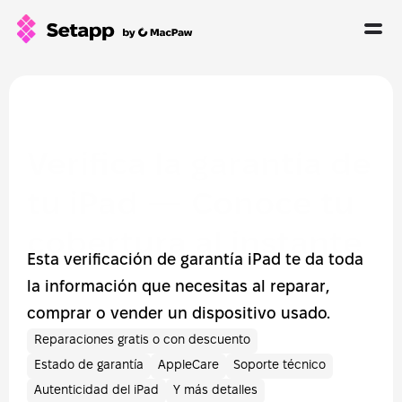
How Setapp works
Free tools
All apps
Verifica la garantía de 
Pricing
tu iPad — Conoce tu 
Blog
GPTs for Mac
cobertura al instante
Esta verificación de garantía iPad te da toda 
Sign In
la información que necesitas al reparar, 
comprar o vender un dispositivo usado.
Try Free
Reparaciones gratis o con descuento
Estado de garantía
AppleCare
Soporte técnico
Autenticidad del iPad
Y más detalles