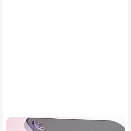
Encuentra el número de serie 
(Configuración > General > 
Información).
Ingresa el número de serie en nuestra 
herramienta de verificación de 
garantía del iPad.
Escribe tu correo electrónico (solo 
para verificación — sin spam).
Obtén al instante un informe completo 
sobre tu dispositivo y su cobertura.