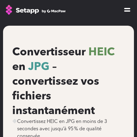
How Setapp works
Free tools
All apps
Convertisseur 
HEIC
Pricing
en 
JPG
 – 
Blog
convertissez vos 
GPTs for Mac
Sign In
fichiers 
instantanément
Try Free
Convertissez HEIC en JPG en moins de 3 
secondes avec jusqu’à 95 % de qualité 
conservée.