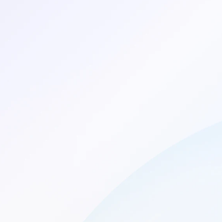
conomizar dinheir
Verificar minha garantia Apple