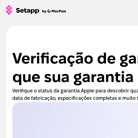
How Setapp works
Free tools
All apps
Verificação de ga
Pricing
Blog
que sua garantia
GPTs for Mac
Verifique o status da garantia Apple para descobrir qua
Sign In
data de fabricação, especificações completas e muito 
Try Free