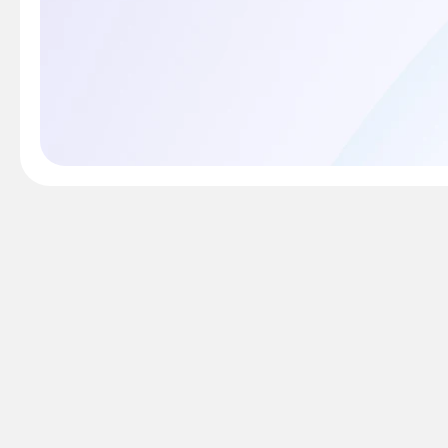
A verificação de garan
status da garantia e os
se ele está coberto pel