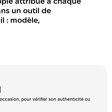
ple attribue à chaque 
ns un outil de 
l : modèle, 
d
’occasion, pour vérifier son authenticité ou 