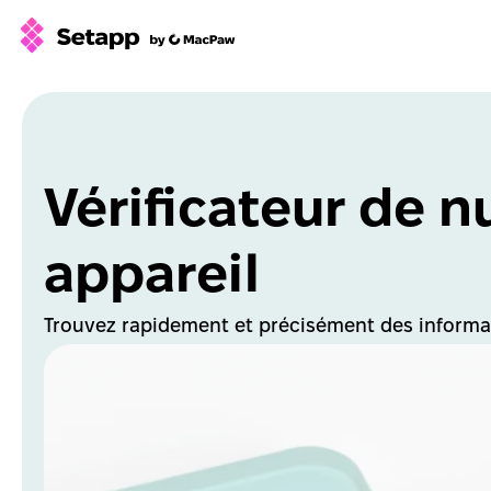
How Setapp works
Free tools
All apps
Vérificateur de nu
Pricing
Blog
appareil
GPTs for Mac
Sign In
Trouvez rapidement et précisément des informat
Try Free